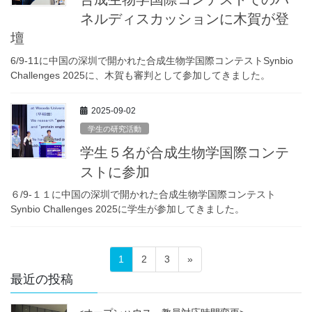
ネルディスカッションに木賀が登
壇
6/9-11に中国の深圳で開かれた合成生物学国際コンテストSynbio
Challenges 2025に、木賀も審判として参加してきました。
2025-09-02
学生の研究活動
学生５名が合成生物学国際コンテ
ストに参加
６/9-１１に中国の深圳で開かれた合成生物学国際コンテスト
Synbio Challenges 2025に学生が参加してきました。
投
固
固
固
1
2
3
»
稿
定
定
定
最近の投稿
ペ
ペ
ペ
の
ー
ー
ー