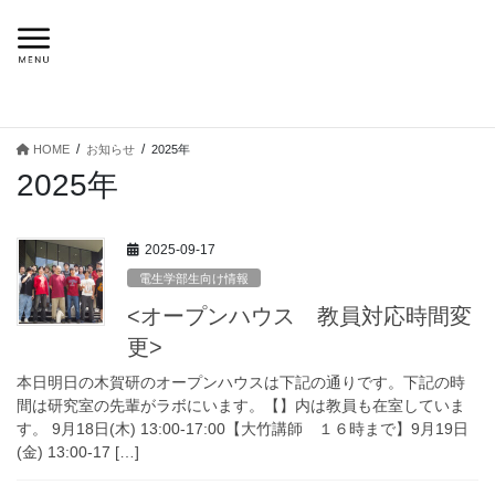
コ
ナ
ン
ビ
テ
ゲ
ン
ー
ツ
シ
HOME
お知らせ
2025年
へ
ョ
2025年
ス
ン
キ
に
ッ
移
2025-09-17
プ
動
電生学部生向け情報
<オープンハウス 教員対応時間変
更>
本日明日の木賀研のオープンハウスは下記の通りです。下記の時
間は研究室の先輩がラボにいます。【】内は教員も在室していま
す。 9月18日(木) 13:00-17:00【大竹講師 １６時まで】9月19日
(金) 13:00-17 […]